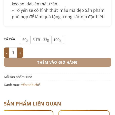
kéo sợi dài lên mặt trên.
– Tổ yến sẽ có hình thức mẫu mã đẹp Sản phẩm
phù hợp để làm quà tặng trong các dịp đặc biệt.
Tổ Yến
50g
5 Tổ - 33g
100g
Yến Sào Khánh Hòa Nguyên Chất Yến Tinh Chế Sợi Dài Dewis N
THÊM VÀO GIỎ HÀNG
Mã sản phẩm:
N/A
Danh mục:
Yến tinh chế
SẢN PHẨM LIÊN QUAN