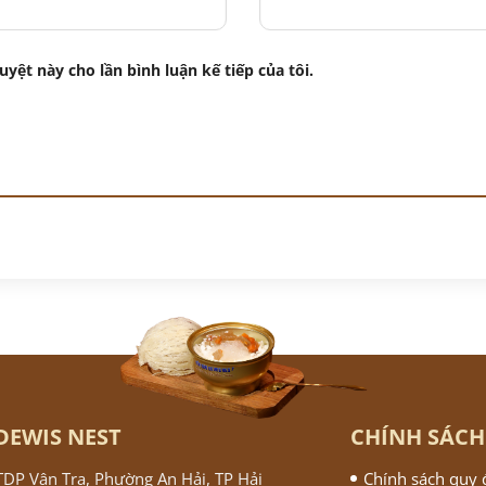
uyệt này cho lần bình luận kế tiếp của tôi.
DEWIS NEST
CHÍNH SÁCH
 TDP Vân Tra, Phường An Hải, TP Hải
Chính sách quy 