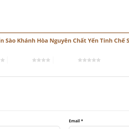
Yến Sào Khánh Hòa Nguyên Chất Yến Tinh Chế 
4 trên 5 sao
5 trên 5 sao
Email
*