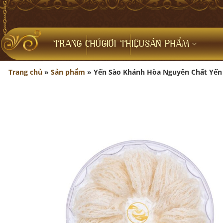
Bỏ
qua
nội
dung
TRANG CHỦ
GIỚI THIỆU
SẢN PHẨM
Trang chủ
»
Sản phẩm
»
Yến Sào Khánh Hòa Nguyên Chất Yến 