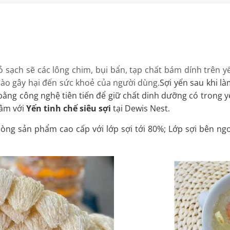
kinh tế , chuẩn vị cho
Tiện ích
: Lựa chọn phù hợp để làm qu
thương hiệu
tặng trong các dịp đặc biệt.
bỏ sạch sẽ các lông chim, bụi bẩn, tạp chất bám dính trên 
nào gây hại đến sức khoẻ của người dùng.
Sợi yến sau khi l
bằng công nghệ tiên tiến để giữ chất dinh dưỡng có trong yế
tâm với
Yến tinh chế siêu sợi
tại Dewis Nest.
ng sản phẩm cao cấp với lớp sợi tới 80%; Lớp sợi bên ngoà