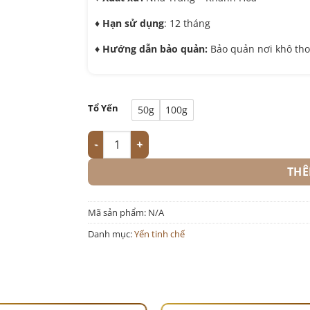
♦️
Hạn sử dụng
: 12 tháng
♦️
Hướng dẫn bảo quản:
Bảo quản nơi khô tho
Tổ Yến
50g
100g
Yến Sào Khánh Hòa Nguyên Chất Yến Tinh Chế 
THÊ
Mã sản phẩm:
N/A
Danh mục:
Yến tinh chế