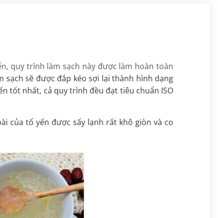
à
Tiện ích
: Phù hợp là món quà sang
Ti
thương hiệu
th
trọng, đậm chất quà tặng sức khỏe.
dù
mức
yến, quy trình làm sạch này được làm hoàn toàn
àm sạch sẽ được đắp kéo sợi lại thành hình dạng
n tốt nhất, cả quy trình đều đạt tiêu chuẩn ISO
i của tổ yến được sấy lạnh rất khô giòn và co