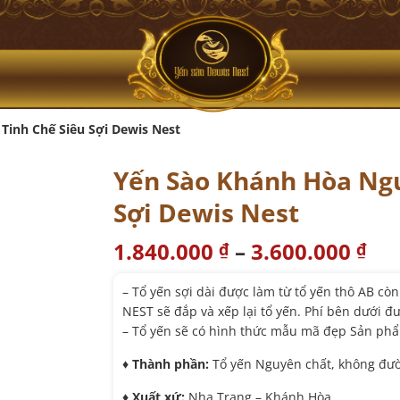
Tinh Chế Siêu Sợi Dewis Nest
Yến Sào Khánh Hòa Ngu
Sợi Dewis Nest
1.840.000
–
3.600.000
₫
₫
– Tổ yến sợi dài được làm từ tổ yến thô AB cò
NEST sẽ đắp và xếp lại tổ yến. Phí bên dưới đư
– Tổ yến sẽ có hình thức mẫu mã đẹp Sản phẩ
♦️
Thành phần:
Tổ yến Nguyên chất, không đườ
♦️
Xuất xứ:
Nha Trang – Khánh Hòa