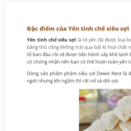
Tiện ích
: Tiện lợi với mỗi lần sử dụng và
Tiện ích
: Lựa chọn 
thương hiệu
thương hiệu
phù hợp với mức chi phí hợp lý.
người sành yến
Đặc điểm của Yến tinh chế siêu sợi
Yến tinh chế siêu sợi
là tổ yến đã được loại 
bằng thủ công không trải qua bất kì hoá chất 
tổ ban đầu rồi sẽ được tiến hành sấy khô lạnh 
có chứng nhận nên bạn có thể hoàn toàn yên 
Dòng sản phẩm phẩm siêu sợi Dewis Nest là dò
ngót nhưng khi ngâm thì rất nở và dôi sợi.