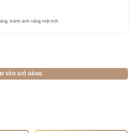
áng, tránh ánh nắng mặt trời
Siêu Sợi Dewis Nest số lượng
M VÀO GIỎ HÀNG