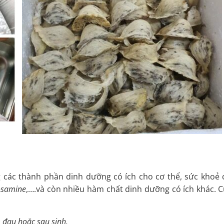
 các thành phần dinh dưỡng có ích cho cơ thể, sức khoẻ
cosamine
,….và còn nhiều hàm chất dinh dưỡng có ích khác. 
 đau hoặc sau sinh.