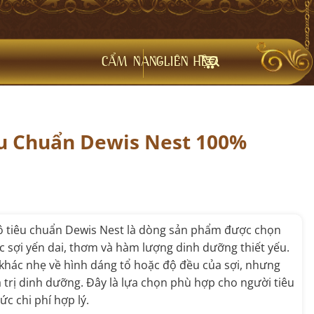
CẨM NANG
LIÊN HỆ
êu Chuẩn Dewis Nest 100%
thô tiêu chuẩn Dewis Nest là dòng sản phẩm được chọn
ợc sợi yến dai, thơm và hàm lượng dinh dưỡng thiết yếu.
 khác nhẹ về hình dáng tổ hoặc độ đều của sợi, nhưng
 trị dinh dưỡng. Đây là lựa chọn phù hợp cho người tiêu
c chi phí hợp lý.