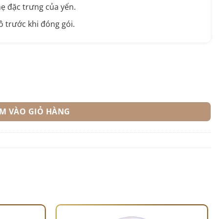
hẹ đặc trưng của yến.
ô trước khi đóng gói.
0% Nguyên Chất số lượng
M VÀO GIỎ HÀNG