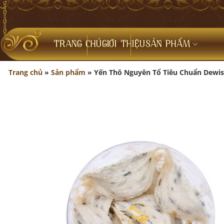
Bỏ
qua
nội
dung
TRANG CHỦ
GIỚI THIỆU
SẢN PHẨM
Trang chủ
»
Sản phẩm
»
Yến Thô Nguyên Tổ Tiêu Chuẩn Dewi