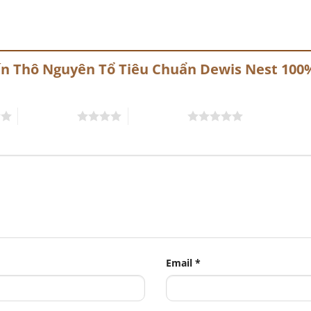
Yến Thô Nguyên Tổ Tiêu Chuẩn Dewis Nest 10
4 trên 5 sao
5 trên 5 sao
Email
*