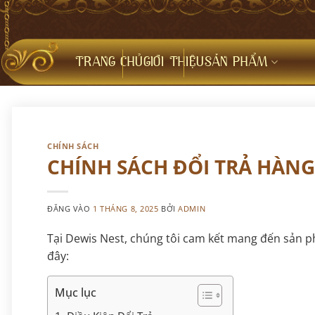
Bỏ
qua
nội
dung
TRANG CHỦ
GIỚI THIỆU
SẢN PHẨM
CHÍNH SÁCH
CHÍNH SÁCH ĐỔI TRẢ HÀNG
ĐĂNG VÀO
1 THÁNG 8, 2025
BỞI
ADMIN
Tại Dewis Nest, chúng tôi cam kết mang đến sản p
đây:
Mục lục