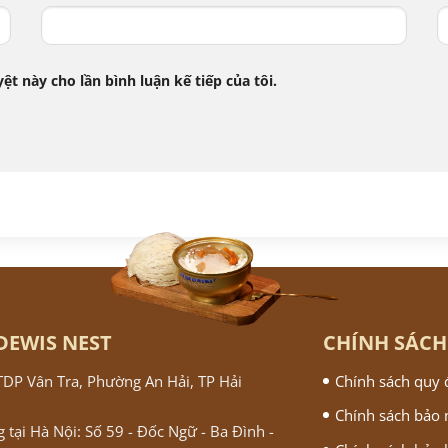
ệt này cho lần bình luận kế tiếp của tôi.
DEWIS NEST
CHÍNH SÁCH
 TDP Vân Tra, Phường An Hải, TP Hải
Chính sách quy 
Chính sách bảo
 tại Hà Nội: Số 59 - Đốc Ngữ - Ba Đình -